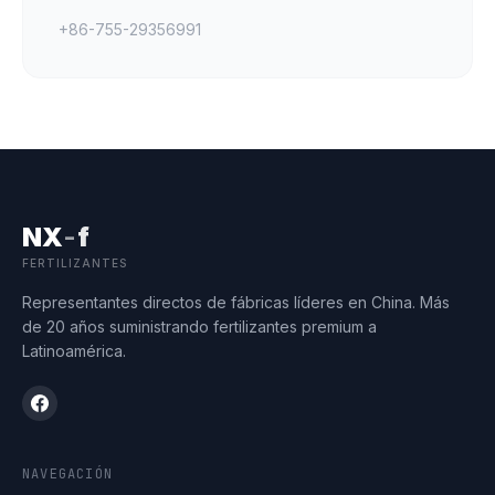
+86-755-29356991
NX
-
f
FERTILIZANTES
Representantes directos de fábricas líderes en China. Más
de 20 años suministrando fertilizantes premium a
Latinoamérica.
NAVEGACIÓN